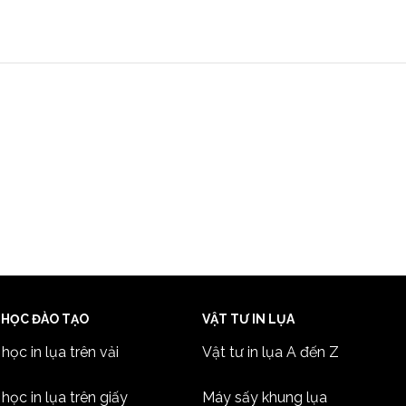
 HỌC ĐÀO TẠO
VẬT TƯ IN LỤA
học in lụa trên vải
Vật tư in lụa A đến Z
học in lụa trên giấy
Máy sấy khung lụa