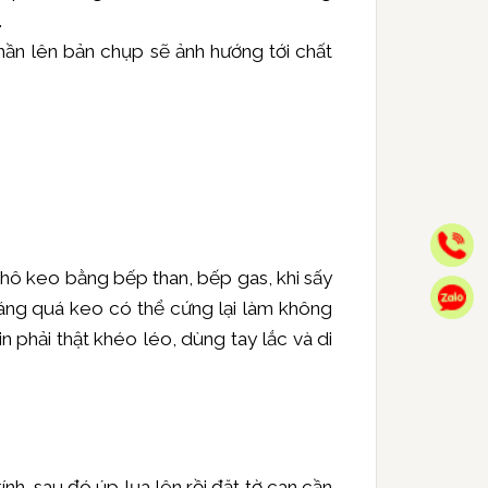
.
ần lên bản chụp sẽ ảnh hướng tới chất
Gọ
 khô keo bằng bếp than, bếp gas, khi sấy
Zal
 sáng quá keo có thể cứng lại làm không
n phải thật khéo léo, dùng tay lắc và di
nh, sau đó úp lụa lên rồi đặt tờ can cần