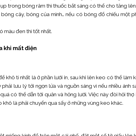
chụp trong bóng râm thì thuốc bắt sáng có thể cho tăng lên
ư bóng cây, bóng của mình… nếu có bóng đổ chiếu một ph
ó màu đen thì tốt nhất.
a khi mất điện
ể khô tí nhất là ở phần lưới in, sau khi lên keo có thể làm
 phải lưu lý tới ngọn lửa và nguồn sáng vì nếu nhiều ánh
á có thể dẫn tới quăn và hỏng lưới. Việc này đòi hỏi thợ i
o khô là phải chuyển qua sấy ở những vùng keo khác.
 miếng kính để trên một cái ghế, đặt một số tờ giấy lên kí