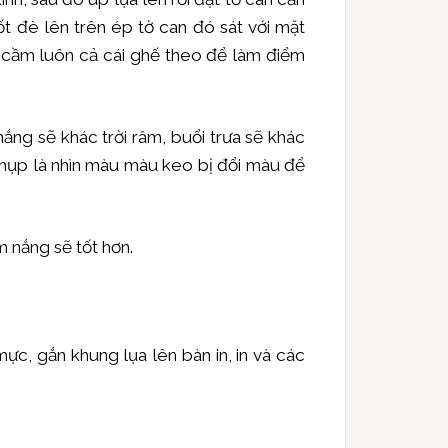
t đè lên trên ép tờ can đó sát với mặt
ể cầm luôn cả cái ghế theo để làm điểm
nắng sẽ khác trời râm, buổi trưa sẽ khác
 chụp là nhìn màu màu keo bị đổi màu để
m nắng sẽ tốt hơn.
ực, gắn khung lụa lên bàn in, in và các