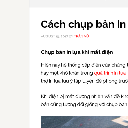
Cách chụp bản in 
AUGUST 19, 2017
BY
TRẦN VŨ
Chụp bản in lụa khi mất điện
Hiện nay hệ thống cấp điện của chúng ta 
hay một khó khăn trong
quá trình in lụa
.
thợ in lụa lưu ý tập luyện đề phòng trư
Khi điện bị mất đương nhiên vấn đề khó
bản cũng tương đối giống với chụp bàn