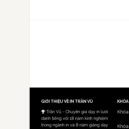
GIỚI THIỆU VỀ IN TRẦN VŨ
KHÓA
Trần Vũ - Chuyên gia dạy in lưới
Khóa 
danh tiếng với 18 năm kinh nghiệm
trong ngành in và 8 năm giảng dạy
Khóa 