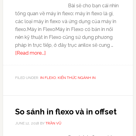
Bài sẽ cho bạn cái nhìn
tổng quan về máy in flexo: máy in flexo là gì,
các loại máy in flexo và ứng dụng của máy in
flexo.Máy in FlexoMáy in Flexo có bản in nổi
nên kỹ thuật in Flexo cũng sử dụng phương
pháp in trực tiếp, ở đây trục anilox sẽ cung …
[Read more...]
FILED UNDER:
IN FLEXO
,
KIẾN THỨC NGÀNH IN
So sánh in flexo và in offset
JUNE 12, 2018
BY
TRẦN VŨ