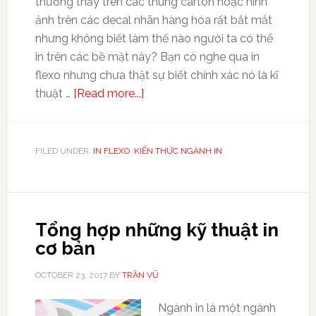
thường thấy trên các thùng carton hoặc hình
ảnh trên các decal nhãn hàng hóa rất bắt mắt
nhưng không biết làm thế nào người ta có thể
in trên các bề mặt này? Bạn có nghe qua in
flexo nhưng chưa thật sự biết chính xác nó là kĩ
thuật …
[Read more...]
FILED UNDER:
IN FLEXO
,
KIẾN THỨC NGÀNH IN
Tổng hợp những kỹ thuật in
cơ bản
OCTOBER 23, 2017
BY
TRẦN VŨ
Ngành in là một ngành