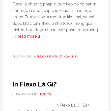
Flexo là phương pháp in trực tiếp do có bản in
nổi, mực in được cấp cho khuôn in nhờ trục
anilox. Trục anilox là một trục kim loại, bề mặt
được khắc lõm nhiều ô nhỏ (cell). Trong quá
trình in, trục được nhúng một phần trong máng
…
[Read more...]
FILED UNDER:
IN FLEXO
,
KIẾN THỨC NGÀNH IN
In Flexo Là Gì?
APRIL 20, 2018
BY
TRẦN VŨ
In Flexo Là Gì?Bạn