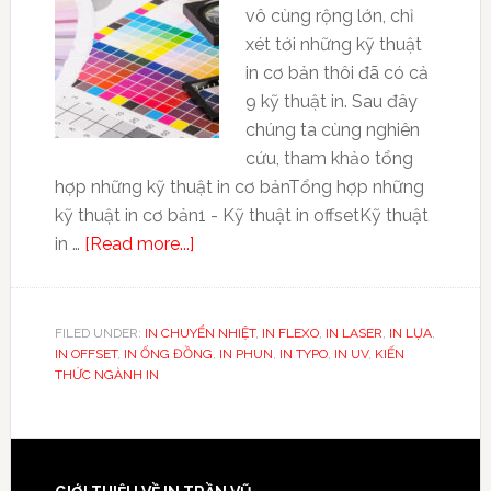
vô cùng rộng lớn, chỉ
xét tới những kỹ thuật
in cơ bản thôi đã có cả
9 kỹ thuật in. Sau đây
chúng ta cùng nghiên
cứu, tham khảo tổng
hợp những kỹ thuật in cơ bảnTổng hợp những
kỹ thuật in cơ bản1 - Kỹ thuật in offsetKỹ thuật
in …
[Read more...]
FILED UNDER:
IN CHUYỂN NHIỆT
,
IN FLEXO
,
IN LASER
,
IN LỤA
,
IN OFFSET
,
IN ỐNG ĐỒNG
,
IN PHUN
,
IN TYPO
,
IN UV
,
KIẾN
THỨC NGÀNH IN