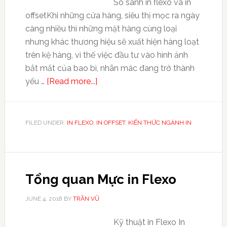
So sánh in flexo và in
offsetKhi những cửa hàng, siêu thị mọc ra ngày
càng nhiều thì những mặt hàng cùng loại
nhưng khác thương hiệu sẽ xuất hiện hàng loạt
trên kệ hàng, vì thế việc đầu tư vào hình ảnh
bắt mắt của bao bì, nhãn mác đang trở thành
yếu …
[Read more...]
FILED UNDER:
IN FLEXO
,
IN OFFSET
,
KIẾN THỨC NGÀNH IN
Tổng quan Mực in Flexo
JUNE 4, 2018
BY
TRẦN VŨ
Kỹ thuật in Flexo In