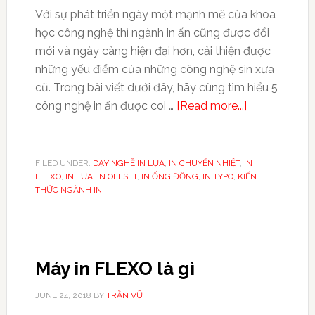
Với sự phát triển ngày một mạnh mẽ của khoa
học công nghệ thì ngành in ấn cũng được đổi
mới và ngày càng hiện đại hơn, cải thiện được
những yếu điểm của những công nghệ sin xưa
cũ. Trong bài viết dưới đây, hãy cùng tìm hiểu 5
công nghệ in ấn được coi …
[Read more...]
FILED UNDER:
DẠY NGHỀ IN LỤA
,
IN CHUYỂN NHIỆT
,
IN
FLEXO
,
IN LỤA
,
IN OFFSET
,
IN ỐNG ĐỒNG
,
IN TYPO
,
KIẾN
THỨC NGÀNH IN
Máy in FLEXO là gì
JUNE 24, 2018
BY
TRẦN VŨ