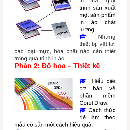
in lụa, quy
trình sản xuất
một sản phẩm
in áo chất
lượng.
Những

thiết bị, vật tư,
các loại mực, hóa chất nào cần thiết
trong quá trình in áo.
Phần 2: Đồ họa – Thiết kế
Hiểu biết

cơ bản về
phần mềm
Corel Draw.
Cách thức

để làm theo
mẫu có sẵn một cách hiệu quả.