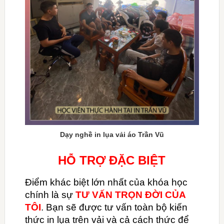
Dạy nghề in lụa vải áo Trần Vũ
HỖ TRỢ ĐẶC BIỆT
Điểm khác biệt lớn nhất của khóa học
chính là sự
TƯ VẤN TRỌN ĐỜI
CỦA
TÔI
. Bạn sẽ được tư vấn toàn bộ kiến
thức in lụa trên vải và cả cách thức để