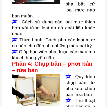
pha bất cứ
loại mực nào
bạn muốn.
Cách sử dụng các loại mực thích

hợp với từng loại áo có chất liệu khác
nhau.
Thực hành: Cách pha các loại mực

cơ bản cho đến pha những mầu bất kỳ.
Giúp học viên pha được các mầu mà

khách hàng yêu cầu.
Phần 4: Chụp bản – phơi bản
– rửa bản
Quy trình

chụp bản: từ
pha keo, chụp
bản, rửa bản
Thủ thuật

phơi bản để in