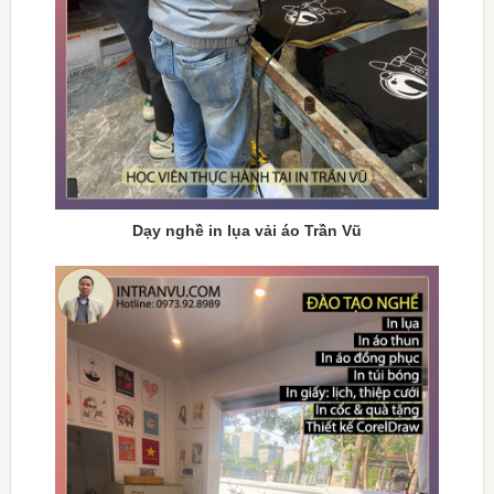
Dạy nghề in lụa vải áo Trần Vũ