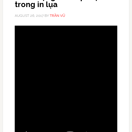
trong in lụa
AUGUST 26, 2017
BY
TRẦN VŨ