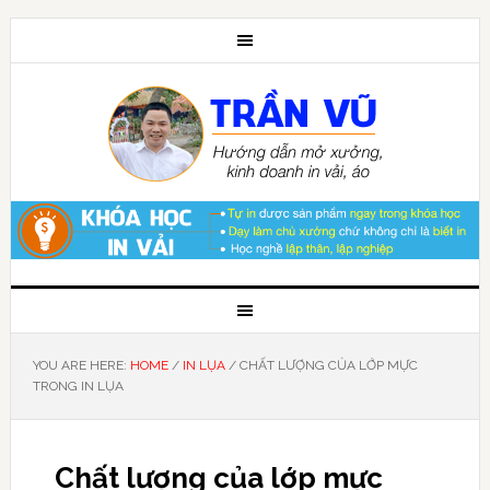
YOU ARE HERE:
HOME
/
IN LỤA
/
CHẤT LƯỢNG CỦA LỚP MỰC
TRONG IN LỤA
Chất lượng của lớp mực