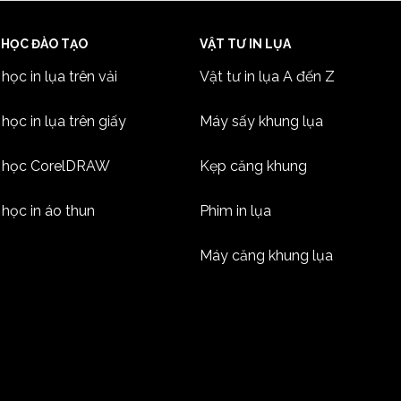
 HỌC ĐÀO TẠO
VẬT TƯ IN LỤA
học in lụa trên vải
Vật tư in lụa A đến Z
học in lụa trên giấy
Máy sấy khung lụa
 học CorelDRAW
Kẹp căng khung
học in áo thun
Phim in lụa
Máy căng khung lụa