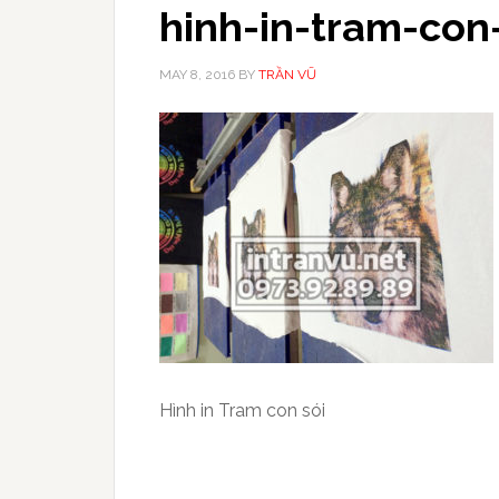
hinh-in-tram-con
MAY 8, 2016
BY
TRẦN VŨ
Hình in Tram con sói