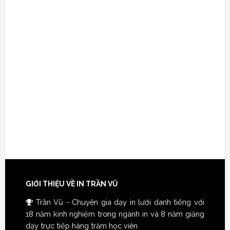
GIỚI THIỆU VỀ IN TRẦN VŨ
Trần Vũ - Chuyên gia dạy in lưới danh tiếng với
18 năm kinh nghiệm trong ngành in và 8 năm giảng
dạy trực tiếp hàng trăm học viên.