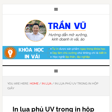
YOU ARE HERE:
HOME
/
IN LỤA
/
IN LỤA PHỦ UV TRONG IN HỘP
GIẤY
In lụa phủ UV trong in hộp