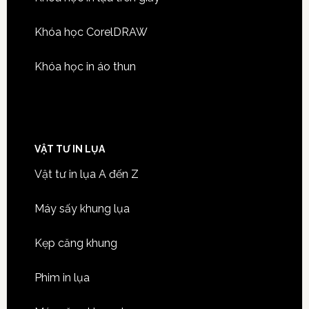
Khóa học CorelDRAW
Khóa học in áo thun
VẬT TƯ IN LỤA
Vật tư in lụa A đến Z
Máy sấy khung lụa
Kẹp căng khung
Phim in lụa