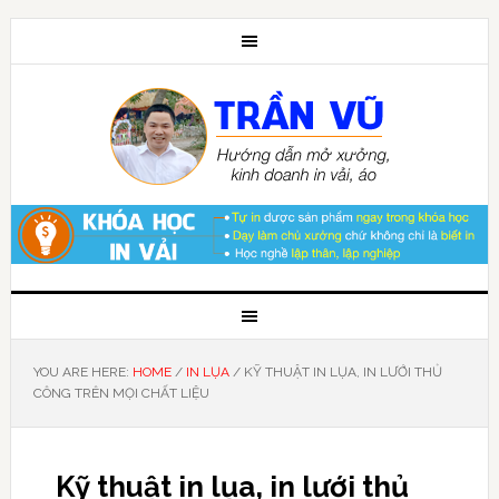
YOU ARE HERE:
HOME
/
IN LỤA
/
KỸ THUẬT IN LỤA, IN LƯỚI THỦ
CÔNG TRÊN MỌI CHẤT LIỆU
Kỹ thuật in lụa, in lưới thủ