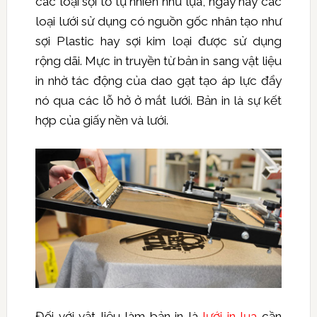
các loại sợi tơ tự nhiên như lụa, ngày nay các
loại lưới sử dụng có nguồn gốc nhân tạo như
sợi Plastic hay sợi kim loại được sử dụng
rộng dãi. Mực in truyền từ bản in sang vật liệu
in nhờ tác động của dao gạt tạo áp lực đẩy
nó qua các lỗ hở ở mắt lưới. Bản in là sự kết
hợp của giấy nền và lưới.
Đối với vật liệu làm bản in là
lưới in lụa
cần