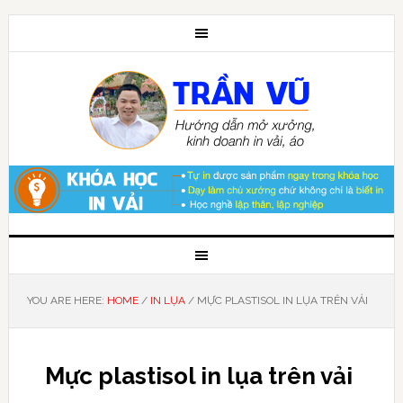
YOU ARE HERE:
HOME
/
IN LỤA
/
MỰC PLASTISOL IN LỤA TRÊN VẢI
Mực plastisol in lụa trên vải