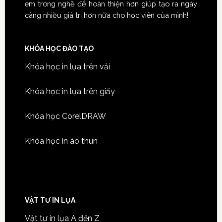
em trong nghề để hoàn thiện hơn giúp tạo ra ngày
càng nhiều giá trị hơn nữa cho học viên của mình!
KHÓA HỌC ĐÀO TẠO
Khóa học in lụa trên vải
Khóa học in lụa trên giấy
Khóa học CorelDRAW
Khóa học in áo thun
VẬT TƯ IN LỤA
Vật tư in lụa A đến Z