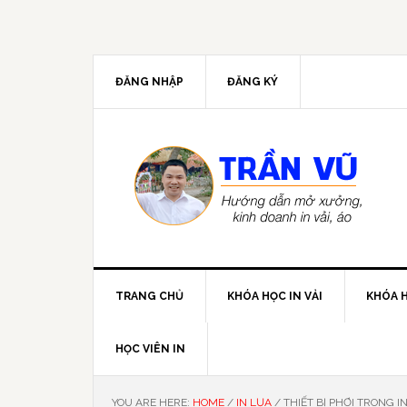
ĐĂNG NHẬP
ĐĂNG KÝ
TRANG CHỦ
KHÓA HỌC IN VẢI
KHÓA H
HỌC VIÊN IN
YOU ARE HERE:
HOME
/
IN LỤA
/
THIẾT BỊ PHƠI TRONG I