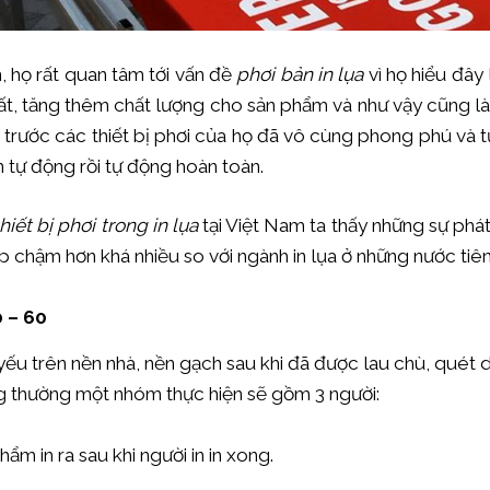
n, họ rất quan tâm tới vấn đề
phơi bản in lụa
vì họ hiểu đây
ất, tăng thêm chất lượng cho sản phẩm và như vậy cũng là t
trước các thiết bị phơi của họ đã vô cùng phong phú và từ
n tự động rồi tự động hoàn toàn.
thiết bị phơi trong in lụa
tại Việt Nam ta thấy những sự phá
p chậm hơn khá nhiều so với ngành in lụa ở những nước tiên 
0 – 60
 yếu trên nền nhà, nền gạch sau khi đã được lau chù, quét d
ông thường một nhóm thực hiện sẽ gồm 3 người:
ẩm in ra sau khi người in in xong.