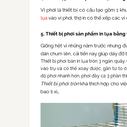
Vỉ phơi là thiết bị có cấu tạo gồm 1 k
lụa
vào vỉ phơi, thợ in có thể xếp các v
5. Thiết bị phơi sản phẩm in lụa bằng
Giống hệt vỉ những năm trước nhưng đượ
dán chum lên, cải tiến này giúp dây đỡ 
Thiết bị phơi bản in lụa tròn 3 ngăn quây
vào trụ và có thể xoay được, gắn từ to ở d
độ phơi nhanh hơn, phơi đầy cả 3 phần thì l
Thiết bị phơi tròn
khá thích hợp cho việc
bao lì xì…