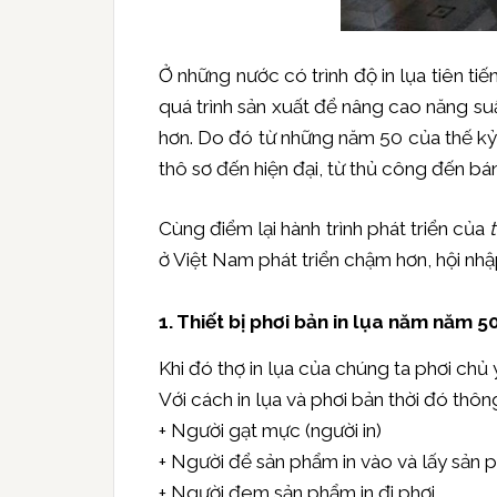
Ở những nước có trình độ in lụa tiên tiế
quá trình sản xuất để nâng cao năng su
hơn. Do đó từ những năm 50 của thế kỷ 
thô sơ đến hiện đại, từ thủ công đến bá
Cùng điểm lại hành trình phát triển của
ở Việt Nam phát triển chậm hơn, hội nhậ
1. Thiết bị phơi bản in lụa năm năm 5
Khi đó thợ in lụa của chúng ta phơi chủ
Với cách in lụa và phơi bản thời đó th
+ Người gạt mực (người in)
+ Người để sản phẩm in vào và lấy sản ph
+ Người đem sản phẩm in đi phơi