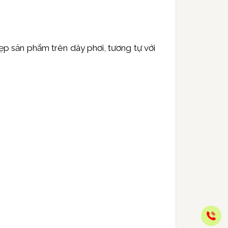
p sản phẩm trên dây phơi, tương tự với
Gọ