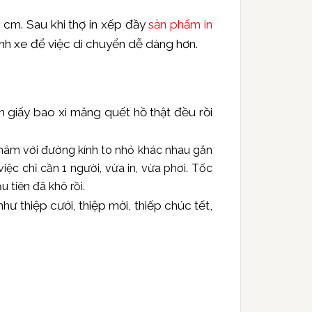
4 cm. Sau khi thợ in xếp đầy
sản phẩm in
ánh xe để việc di chuyển dễ dàng hơn.
n giấy bao xi măng quết hồ thật đều rồi
hư mâm với đường kính to nhỏ khác nhau gắn
việc chỉ cần 1 người, vừa in, vừa phơi. Tốc
u tiên đã khô rồi.
như thiệp cưới, thiệp mời, thiếp chúc tết,