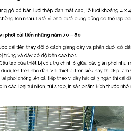
hung gỗ có bắn lưới thép đan mắt cao, lỗ lưới khoảng 4 x 
ỉ chồng lên nhau. Dưới vỉ phơi dưới cùng cũng có thể lắp b
 vỉ phơi cải tiến những năm 70 – 80
c cải tiến thay đổi ở cách giang dây và phần dưới có dá
bị trùng và dây có độ bền cao hơn.
. Cấu tạo của thiết bị có 1 trụ chính ở giữa, các giàn phơi n
ưới, lên trên nhỏ dần. Với thiết bị tròn kiểu này thì ekip làm 
ại phơi chống lên cái tiếp theo vì đầy hết cả 3 ngăn thì cái đầ
 in các loại túi nilon, túi shop, in sản phẩm kích thước nhỏ 