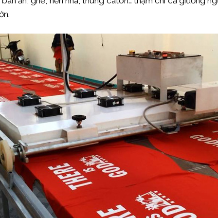
bàn ăn, ghế, nền nhà, thùng caton… thậm chí cả giường ngủ.
ớn.