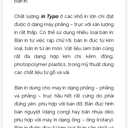
bản in.
Chất lượng
in Typo
ở các khổ in lớn chỉ đạt
được ở dạng máy phẳng – trục với sản lượng
in rất thấp. Có thể sử dụng nhiều loại bản in:
Bản in từ việc ráp chữ rời, bản in đúc từ kim
loại, bản in từ ăn mòn. Vật liệu làm bản cũng
rất đa dạng: hợp kim chì, kẽm, đồng,
photopolymer plastics, trong mỹ thuật dùng
các chất liệu từ gỗ và vải.
Bản in dùng cho máy in dạng phẳng – phẳng
và phẳng – trục hầu hết rất cứng do phải
đứng yên, phù hợp với bàn đỡ. Bản đúc hình
bán nguyệt (dạng cong) hay bản nhựa dẻo
phù hợp với máy in dạng ống – ống (rotary).
Bản in được đúc từ kim loại (bản sắp chữ) và