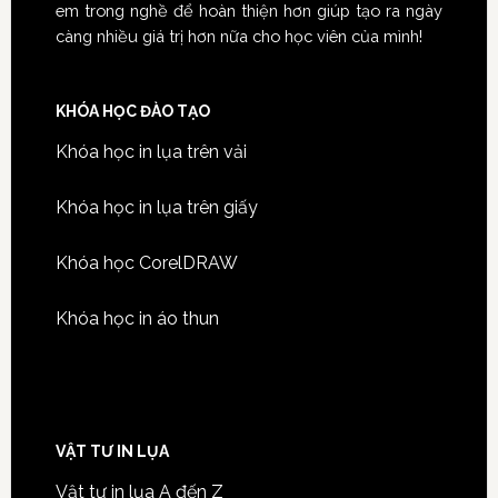
em trong nghề để hoàn thiện hơn giúp tạo ra ngày
càng nhiều giá trị hơn nữa cho học viên của mình!
KHÓA HỌC ĐÀO TẠO
Khóa học in lụa trên vải
Khóa học in lụa trên giấy
Khóa học CorelDRAW
Khóa học in áo thun
VẬT TƯ IN LỤA
Vật tư in lụa A đến Z